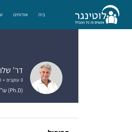
בית
אודותינו
שר
דר’ שלומ
0
עוקבים
0
(Ph.D) עו”ד, יועץ אקטוארי