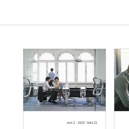
21 באפר׳ 2025
∙
2
min