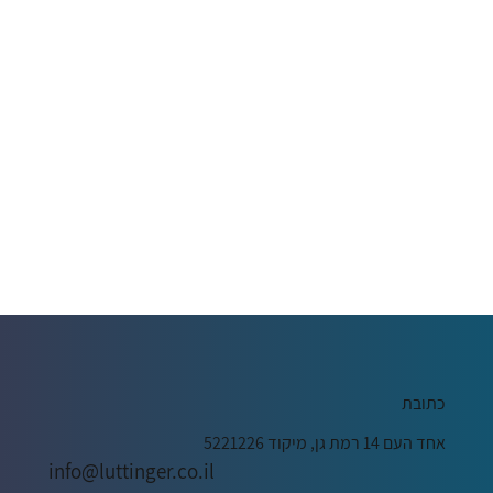
כתובת
אחד העם 14 רמת גן, מיקוד 5221226
info@luttinger.co.il