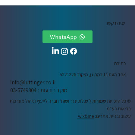
יצירת קשר
WhatsApp
כתובת
אחד העם 14 רמת גן, מיקוד 5221226
info@luttinger.co.il
מוקד הודעות : 03-5749804
© כל הזכויות שמורות ל
ש.לוטינגר ושות' חברה לייעוץ וניהול מערכות
בריאות בע"מ
עיצוב ובניית אתרים:
wix&me